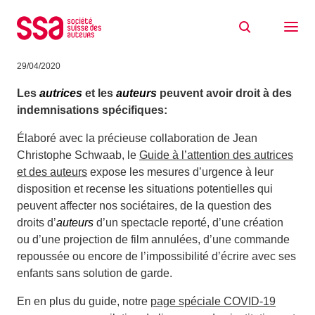
Aller au contenu
COVID-19: Guide a l’attention des
autrices et des auteurs
29/04/2020
Les
autrices
et les
auteurs
peuvent avoir droit à des
indemnisations spécifiques:
Élaboré avec la précieuse collaboration de Jean
Christophe Schwaab, le
Guide à l’attention des autrices
et des auteurs
expose les mesures d’urgence à leur
disposition et recense les situations potentielles qui
peuvent affecter nos sociétaires, de la question des
droits d’
auteurs
d’un spectacle reporté, d’une création
ou d’une projection de film annulées, d’une commande
repoussée ou encore de l’impossibilité d’écrire avec ses
enfants sans solution de garde.
En en plus du guide, notre
page spéciale COVID-19