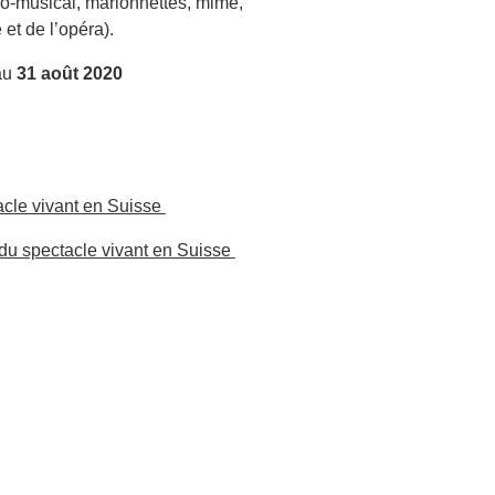
ico-musical, marionnettes, mime,
et de l’opéra).
 au
31 août 2020
acle vivant en Suisse
du spectacle vivant en Suisse