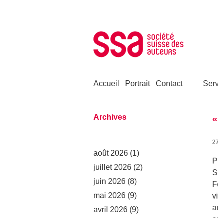
Aller au contenu
Accueil
Portrait
Contact
Serv
Archives
«
2
août 2026
(1)
P
juillet 2026
(2)
S
juin 2026
(8)
F
mai 2026
(9)
v
a
avril 2026
(9)