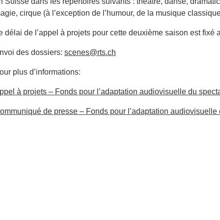
n Suisse dans les répertoires suivants : théâtre, danse, dramat
agie, cirque (à l’exception de l’humour, de la musique classique 
e délai de l’appel à projets pour cette deuxième saison est fixé
nvoi des dossiers:
scenes@rts.ch
our plus d’informations:
ppel à projets – Fonds pour l’adaptation audiovisuelle du spect
ommuniqué de presse – Fonds pour l’adaptation audiovisuelle 