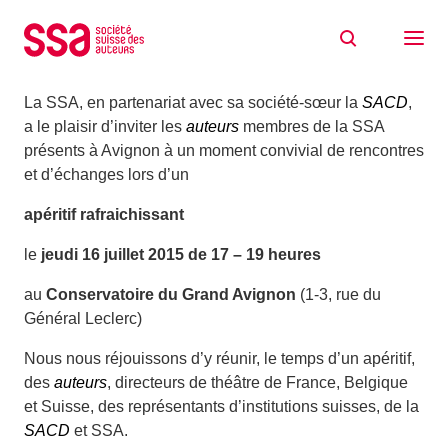
Aller au contenu
La SSA à Avignon
07/07/2015
La SSA, en partenariat avec sa société-sœur la
SACD
,
a le plaisir d’inviter les
auteurs
membres de la SSA
présents à Avignon à un moment convivial de rencontres
et d’échanges lors d’un
apéritif rafraichissant
le
jeudi 16 juillet 2015 de 17 – 19 heures
au
Conservatoire du Grand Avignon
(1-3, rue du
Général Leclerc)
Nous nous réjouissons d’y réunir, le temps d’un apéritif,
des
auteurs
, directeurs de théâtre de France, Belgique
et Suisse, des représentants d’institutions suisses, de la
SACD
et SSA.