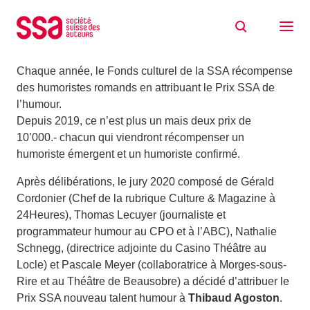
Aller au contenu
Prix SSA de l’humour – les lauréats 2020
28/04/2020
Chaque année, le Fonds culturel de la SSA récompense
des humoristes romands en attribuant le Prix SSA de
l’humour.
Depuis 2019, ce n’est plus un mais deux prix de
10’000.- chacun qui viendront récompenser un
humoriste émergent et un humoriste confirmé.
Après délibérations, le jury 2020 composé de Gérald
Cordonier (Chef de la rubrique Culture & Magazine à
24Heures), Thomas Lecuyer (journaliste et
programmateur humour au CPO et à l’ABC), Nathalie
Schnegg, (directrice adjointe du Casino Théâtre au
Locle) et Pascale Meyer (collaboratrice à Morges-sous-
Rire et au Théâtre de Beausobre) a décidé d’attribuer le
Prix SSA nouveau talent humour à
Thibaud Agoston
.