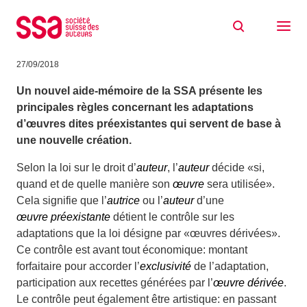
Aller au contenu
Quand une œuvre donne naissance à une
nouvelle œuvre
27/09/2018
Un nouvel aide-mémoire de la SSA présente les
principales règles concernant les adaptations
d’œuvres dites préexistantes qui servent de base à
une nouvelle création.
Selon la loi sur le droit d’
auteur
, l’
auteur
décide «si,
quand et de quelle manière son
œuvre
sera utilisée».
Cela signifie que l’
autrice
ou l’
auteur
d’une
œuvre préexistante
détient le contrôle sur les
adaptations que la loi désigne par «œuvres dérivées».
Ce contrôle est avant tout économique: montant
forfaitaire pour accorder l’
exclusivité
de l’adaptation,
participation aux recettes générées par l’
œuvre dérivée
.
Le contrôle peut également être artistique: en passant