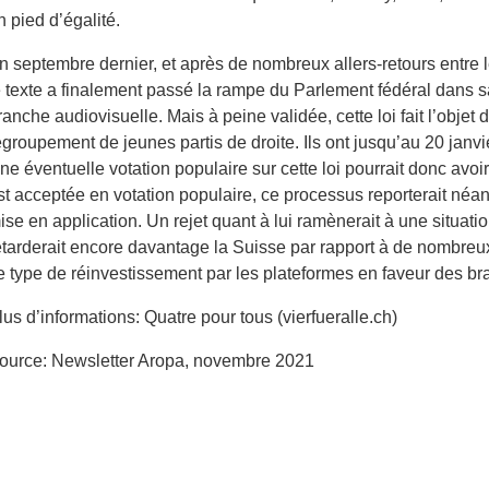
n pied d’égalité.
n septembre dernier, et après de nombreux allers-retours entre
e texte a finalement passé la rampe du Parlement fédéral dans sa
ranche audiovisuelle. Mais à peine validée, cette loi fait l’objet
egroupement de jeunes partis de droite. Ils ont jusqu’au 20 janvi
ne éventuelle votation populaire sur cette loi pourrait donc avoir
st acceptée en votation populaire, ce processus reporterait néa
ise en application. Un rejet quant à lui ramènerait à une situati
etarderait encore davantage la Suisse par rapport à de nombreu
e type de réinvestissement par les plateformes en faveur des br
lus d’informations: Quatre pour tous (vierfueralle.ch)
ource: Newsletter Aropa, novembre 2021