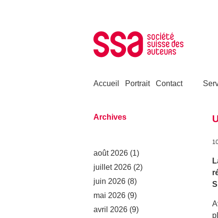
Aller au contenu
Accueil
Portrait
Contact
Serv
Archives
U
1
août 2026
(1)
L
juillet 2026
(2)
r
juin 2026
(8)
S
mai 2026
(9)
A
avril 2026
(9)
p