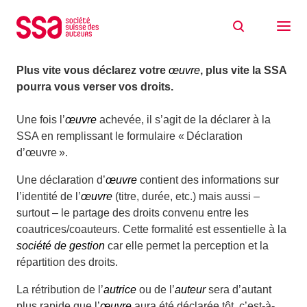
Aller au contenu
Rien à déclarer ?
08/11/2024
Plus vite vous déclarez votre
œuvre
, plus vite la SSA
pourra vous verser vos droits.
Une fois l’
œuvre
achevée, il s’agit de la déclarer à la
SSA en remplissant le formulaire « Déclaration
d’œuvre ».
Une déclaration d’
œuvre
contient des informations sur
l’identité de l’
œuvre
(titre, durée, etc.) mais aussi –
surtout – le partage des droits convenu entre les
coautrices/coauteurs. Cette formalité est essentielle à la
société de gestion
car elle permet la perception et la
répartition des droits.
La rétribution de l’
autrice
ou de l’
auteur
sera d’autant
plus rapide que l’
œuvre
aura été déclarée tôt, c’est-à-